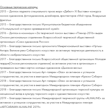
Основные творческие награды:
2015 – Диплом лауреата специального приза жюри «Дебют» XI Выставки-конкурса
омских художников, фотохудожников, дизайнеров, архитекторов «Мой город. Воздушные
фрегаты»
2015 – Благодарственное письмо Муниципальное бюджетное объединение
«Исилькульский историко-краеведческий музей»
2016 – Диплом в номинации «За творческий поиск» выставки «Пленэр-2016» выдан
Омским региональным отделением Всероссийской творческой общественной
организации «Союз художников России»
2016 – Благодарственное письмо оргкомитета Межрегиональной выставки «Иртыш-
Ангара. Великие реки Сибирского искусства» за активную творческую деятельность в
области изобразительного искусства
2017 – Благодарственное письмо Всероссийской общественной организации Молодая
гвардия(Омское региональное отделение) за активное участие в организации и
проведении выставки картин молодых художников «Дыхание весны»
2017 – Благодарственное письмо Арт-галереи «Dias» за активное и успешное
сотрудничество, за участие в ежегодном Международном пленэре «Краски Сибири»
2018 – Благодарственное письмо Арт-галереи «Dias» за активное и успешное
сотрудничество, за участие в ежегодном Международном пленэре «Краски Сибири»
2018 – Благодарственное письмо Международной организации тюркской культуры за
неоценимый вклад в культуру тюркского мира и художественное искусство
2019 – Благодарственное письмо Международной творческой группы «ALMALINE» за
активное и успешное сотрудничество, за участие в Международном пленэре
«ARTCARAVAN ALMALINE 2019»