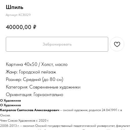
Шпиль
Артикул:
КСВ029
40000,00
₽
Забронировать
Картина 40х50 / Холст, масло
Жанр: Городской пейзаж
Размер: Средний (до 80 см)
Категория: Современные художники
Ориентация: Горизонтально
О Художнике
О Художнике
Капралов Святослав Александрович
– омский художник, родился 24.04.1991 г. в
Омске.
Член Союза Художников с 2020 г.
2008-2013 г. – окончил Омский государственный педагогический университет, факультет