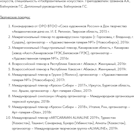
искусств, специальность «Изобразительное искусство». Преподаватели: Шакенов А.А.,
Баймуханов Г.С. Дипломный руководитель: Баймуханов Г.С.
Творческие поездки:
Командировка от ОРО ВТОО «Союз художников России» в Дом творчества
«Академическая дача им. И. Е. Репина», Тверская область, 2015 г.
Межрегиональный пленэр по древнерусским городам (г. Гороховец, г. Владимир, г.
Суздаль), организатор – «Художественная галерея №1» (Новосибирск), 2016г.
Межрегиональный Индустриальный пленэр, Кемеровская область, г. Кемерово
(завод «Азот»,Кемеровская ГРЭС,Беловская ГРЭС), организатор –
«Художественная галерея №1», 2016г.
Всероссийский пленэр в Республике Хакасия г. Абакан,п. Жемчужный, 2016г.
Всероссийский пленэр в Республике Хакасия г. Абакан,п. Жемчужный, 2019г.
Международный пленэр в Грузии (г.Тбилиси), организатор – «Художественная
галерея №1» (Новосибирск), 2017г.
Международный пленэр «Краски Сибири – 2017», Иркутск, Бурятская область,
пос. Аршан, организатор – Арт-галерея «Dias», 2017г.
Международный симпозиум г.Атырау организатор – Международная организация
тюркской культуры, 2018г.
Международный пленэр «Краски Сибири – 2018», Италия, Рим, организатор –
Арт-галерея «Dias», 2018г.
Международный пленэр «ARTCARAVAN ALMALINE 2019», Туркестан
(Казахстан), Ташкент, Самарканд, Бухара (Узбекистан), Алматы (Казахстан),
организатор – Международная творческая группа «ALMALINE», 2019г.