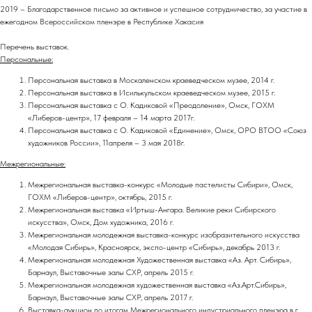
2019 – Благодарственное письмо за активное и успешное сотрудничество, за участие в
ежегодном Всероссийском пленэре в Республике Хакасия
Перечень выставок.
Персональные:
Персональная выставка в Москаленском краеведческом музее, 2014 г.
Персональная выставка в Исилькульском краеведческом музее, 2015 г.
Персональная выставка с О. Кадиковой «Преодоление», Омск, ГОХМ
«Либеров-центр», 17 февраля – 14 марта 2017г.
Персональная выставка с О. Кадиковой «Единение», Омск, ОРО ВТОО «Союз
художников России», 11апреля – 3 мая 2018г.
Межрегиональные:
Межрегиональная выставка-конкурс «Молодые пастелисты Сибири», Омск,
ГОХМ «Либеров-центр», октябрь, 2015 г.
Межрегиональная выставка «Иртыш-Ангара. Великие реки Сибирского
искусства», Омск, Дом художника, 2016 г.
Межрегиональная молодежная выставка-конкурс изобразительного искусства
«Молодая Сибирь», Красноярск, экспо-центр «Сибирь», декабрь 2013 г.
Межрегиональная молодежная Художественная выставка «Аз. Арт. Сибирь»,
Барнаул, Выставочные залы СХР, апрель 2015 г.
Межрегиональная молодежная художественная выставка «Аз.Арт.Сибирь»,
Барнаул, Выставочные залы СХР, апрель 2017 г.
Выставка-аукцион по итогам Межрегионального индустриального пленэра в г.