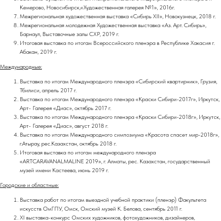
Кемерово, Новосибирск,«Художественная галерея №1», 2016г.
Межрегиональная художественная выставка «Сибирь ХII», Новокузнецк, 2018 г.
Межрегиональная молодежная Художественная выставка «Аз. Арт. Сибирь»,
Барнаул, Выставочные залы СХР, 2019 г.
Итоговая выставка по итогам Всероссийского пленэра в Республике Хакасия г.
Абакан, 2019 г.
Международные:
Выставка по итогам Международного пленэра «Сибирский квартирник», Грузия,
Тбилиси, апрель 2017 г.
Выставка по итогам Международного пленэра «Краски Сибири-2017г», Иркутск,
Арт- Галерея «Диас», октябрь 2017 г.
Выставка по итогам Международного пленэра «Краски Сибири-2018г», Иркутск,
Арт- Галерея «Диас», август 2018 г.
Выставка по итогам Международного симпозиума «Красота спасет мир-2018г»,
г.Атырау, рес.Казахстан, октябрь 2018 г.
Итоговая выставка по итогам международного пленэра
«ARTCARAVANALMALINE 2019», г. Алматы, рес. Казахстан, государственный
музей имени Кастеева, июнь 2019 г.
Городские и областные:
Выставка работ по итогам выездной учебной практики (пленэр) Факультета
искусств ОмГПУ, Омск, Омский музей К. Белова, сентябрь 2011 г.
XI выставка-конкурс Омских художников, фотохудожников, дизайнеров,