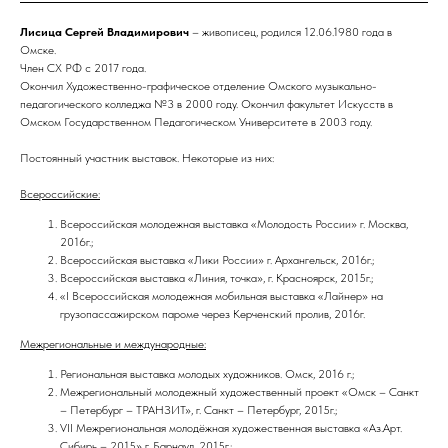
Лисица Сергей Владимирович
– живописец, родился 12.06.1980 года в
Омске.
Член СХ РФ с 2017 года.
Окончил Художественно-графическое отделение Омского музыкально-
педагогического колледжа №3 в 2000 году. Окончил факультет Искусств в
Омском Государственном Педагогическом Университете в 2003 году.
Постоянный участник выставок. Некоторые из них:
Всероссийские:
Всероссийская молодежная выставка «Молодость России» г. Москва,
2016г.;
Всероссийская выставка «Лики России» г. Архангельск, 2016г.;
Всероссийская выставка «Линия, точка», г. Красноярск, 2015г.;
«I Всероссийская молодежная мобильная выставка «Лайнер» на
грузопассажирском пароме через Керченский пролив, 2016г.
Межрегиональные и международные:
Региональная выставка молодых художников. Омск, 2016 г.;
Межрегиональный молодежный художественный проект «Омск – Санкт
– Петербург – ТРАНЗИТ», г. Санкт – Петербург, 2015г.;
VII Межрегиональная молодёжная художественная выставка «Аз.Арт.
Сибирь – 2015» г. Барнаул, 2015г.;