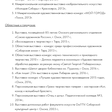
Межрегиональная молодёжная выставка изобразительного искусства
«Молодая Сибирь» г. Красноярск, 2013г.;
II Межрегиональная художественная выставка-конкурс «МОЙ ГОРОД»
г.Томск, 2013г.
Областные и городские:
Выставка, посвящённой 85-летию Омского регионального отделения
«Союза художников России», г. Омск, 2017 г.;
«Восхождение к творчеству» г. Тара, 2015 г.;
Областная выставка – конкурс среди профессиональных художников
«Сибирская зима» г. Тара, 2013 г.;
Областная выставка-конкурс научно-технического и прикладного
творчества, 2010 г. – Диплом лауреата в номинации «Художественная
обработка дерева» за резную икону «Святой Георгий Победоносец».
Выставка «Шепот двора» библиотека им. Пушкина, г. Омск, 2016 г.;
«Как пишет 21й» выставка в музее Либеров-центр, 2016 г.;
Выставка–конкурс «Лучшее художественное произведение 2015 года»,
г.Омск, 2016,;
Персональная выставка «Грани творчества» галерея – мастерская «Кот,
комод и волшебный браслет»;
Персональная выставка «Отец и дочь». Педагогический колледж №3,
2014г.;
Выставка дипломных работ факультета искусств ОмГПУ. Сибирский
культурный центр г. Омска, 2003 г.;