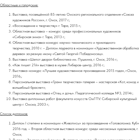
Областные и городские:
Выставка, посвящённой 85-летию Омского регионального отделения «Союза
художников России», г. Омск, 2017 г.;
«Восхождение к творчеству» г. Тара, 2015 г.;
Областная выставка – конкурс среди профессиональных художников
«Сибирская зима» г. Тара, 2013 г.;
Областная выставка-конкурс научно-технического и прикладного
творчества, 2010 г. – Диплом лауреата в номинации «Художественная обработка
дерева» за резную икону «Святой Георгий Победоносец».
Выставка «Шепот двора» библиотека им. Пушкина, г. Омск, 2016 г.;
«Как пишет 21й» выставка в музее Либеров-центр, 2016 г.;
Выставка–конкурс «Лучшее художественное произведение 2015 года», г.Омск,
2016,;
Персональная выставка «Грани творчества» галерея – мастерская «Кот, комод и
волшебный браслет»;
Персональная выставка «Отец и дочь». Педагогический колледж №3, 2014г.;
Выставка дипломных работ факультета искусств ОмГПУ. Сибирский культурный
центр г. Омска, 2003 г.;
Список дипломов:
Диплом I степени в номинации «Живопись» за произведение «Головоломка. Куб»
2016 год. – Вторая областная выставка-конкурс среди несоюзных художников, г.
Омск;