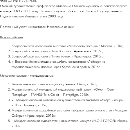
Член СХ РФ с 2017 года.
Окончил Художественно-графическое отделение Омского музыкально-педагогического
колледжа №3 в 2000 году. Окончил факультет Искусств в Омском Государственном
Педагогическом Университете в 2003 году.
Постоянный участник выставок. Некоторые из них:
Всероссийские:
Всероссийская молодежная выставка «Молодость России» г. Москва, 2016г.;
Всероссийская выставка «Лики России» г. Архангельск, 2016г.;
Всероссийская выставка «Линия, точка», г. Красноярск, 2015г.;
«I Всероссийская молодежная мобильная выставка «Лайнер» на
грузопассажирском пароме через Керченский пролив, 2016г.
Межрегиональные и международные:
Региональная выставка молодых художников. Омск, 2016 г.;
Межрегиональный молодежный художественный проект «Омск – Санкт –
Петербург – ТРАНЗИТ», г. Санкт – Петербург, 2015г.;
VII Межрегиональная молодёжная художественная выставка «Аз.Арт. Сибирь –
2015» г. Барнаул, 2015г.;
Межрегиональная молодёжная выставка изобразительного искусства «Молодая
Сибирь» г. Красноярск, 2013г.;
II Межрегиональная художественная выставка-конкурс «МОЙ ГОРОД» г.Томск,
2013г.