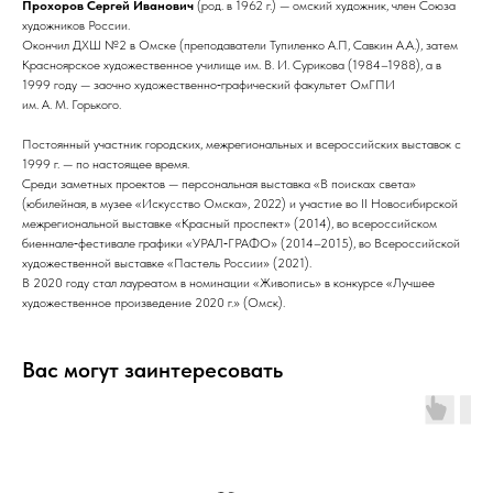
Прохоров Сергей Иванович
(род. в 1962 г.) — омский художник, член Союза
художников России.
Окончил ДХШ №2 в Омске (преподаватели Тупиленко А.П, Савкин А.А.), затем
Красноярское художественное училище им. В. И. Сурикова (1984–1988), а в
1999 году — заочно художественно‑графический факультет ОмГПИ
им. А. М. Горького.
Постоянный участник городских, межрегиональных и всероссийских выставок с
1999 г. — по настоящее время.
Среди заметных проектов — персональная выставка «В поисках света»
(юбилейная, в музее «Искусство Омска», 2022) и участие во II Новосибирской
межрегиональной выставке «Красный проспект» (2014), во всероссийском
биеннале‑фестивале графики «УРАЛ‑ГРАФО» (2014–2015), во Всероссийской
художественной выставке «Пастель России» (2021).
В 2020 году стал лауреатом в номинации «Живопись» в конкурсе «Лучшее
художественное произведение 2020 г.» (Омск).
Вас могут заинтересовать