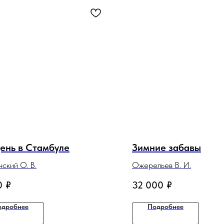
ень в Стамбуле
Зимние забавы
ский О. В.
Ожерельев В. И.
0
₽
32 000
₽
одробнее
Подробнее