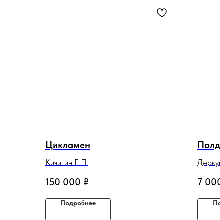
Цикламен
Полд
Кичигин Г. П.
Деркун
150 000
₽
7 00
Подробнее
П