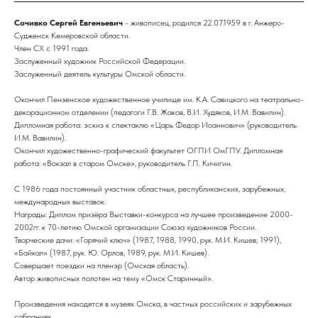
Сочивко Сергей Евгеньевич
- живописец, родился 22.07.1959 в г. Анжеро-
Судженск Кемеровской области.
Член СХ с 1991 года.
Заслуженный художник Российской Федерации.
Заслуженный деятель культуры Омской области.
Окончил Пензенское художественное училище им. К.А. Савицкого на театрально-
декорационном отделении (педагоги Г.В. Жаков, В.И. Худяков, И.М. Вавилин).
Дипломная работа: эскиз к спектаклю «Царь Федор Иоаннович» (руководитель
И.М. Вавилин).
Окончил художественно-графический факультет ОГПИ ОмГПУ. Дипломная
работа: «Вокзал в старом Омске», руководитель Г.П. Кичигин.
С 1986 года постоянный участник областных, республиканских, зарубежных,
международных выставок.
Награды: Диплом призёра Выставки-конкурса на лучшее произведение 2000-
2002гг. к 70-летию Омской организации Союза художников России.
Творческие дачи: «Горячий ключ» (1987, 1988, 1990, рук. М.И. Кишев; 1991),
«Байкал» (1987, рук. Ю. Орлов, 1989, рук. М.И. Кишев).
Совершает поездки на пленэр (Омская область).
Автор живописных полотен на тему «Омск Старинный».
Произведения находятся в музеях Омска, в частных российских и зарубежных
собраниях.