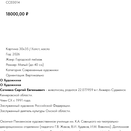
ССЕ0014
18000,00
₽
Забронировать
Картина 30х35 / Холст, масло
Год: 2026
Жанр: Городской пейзаж
Размер: Малый (до 40 см)
Категория: Современные художники
Ориентация: Вертикально
О Художнике
О Художнике
Сочивко Сергей Евгеньевич
- живописец, родился 22.07.1959 в г. Анжеро-Судженск
Кемеровской области.
Член СХ с 1991 года.
Заслуженный художник Российской Федерации.
Заслуженный деятель культуры Омской области.
Окончил Пензенское художественное училище им. К.А. Савицкого на театрально-
декорационном отделении (педагоги Г.В. Жаков, В.И. Худяков, И.М. Вавилин). Дипломная