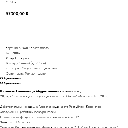
СТ0156
57000,00
₽
Забронировать
Картина 60х80 / Холст, масло
Год: 2005
Жанр: Натюрморт
Размер: Средний (до 80 см)
Категория: Современные художники
Ориентация: Горизонтально
О Художнике
О Художнике
Шакенов Амангельды Абдрахманович
– живописец.
20.07.1943 в ауле Чукут Щербакульского р-на Омской области – 1.05.2018.
Действительный академик Академии художеств Республики Казахстан.
Заслуженный работник культуры России.
Профессор кафедры академической живописи ОмГПУ.
Член СХ с 1976 года.
Учился на Художественно-графическом факультете ОГПИ им. Горького (педагоги С.К.