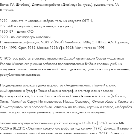
Белов, Г.А. Штабнов). Дипломная работа «Джайлау» (к., гуашь), руководитель Г.А.
Штабнов.
1970 – ассистент кафедры изобразительных искусств ОГПИ,
1975-68 – старший преподаватель, и.о. доцента,
1980-87 – декан ХГФ,
1990 - доцент кафедры живописи.
Повышение квалификации: МВХПУ (1984); Челябинск, 1986; ОГПИ им. А.М. Горького,
1984, 1993; Орел, 1989; Москва, 1991; Уфа, 1993; Магнитогорск, 1995.
С 1976 года работал в составе правления Омской организации Союза художников
России. Многие его ученики работают преподавателями ВУЗа, в средних учебных
заведениях, школах, являются членами Союза художников, дипломантами региональных,
республиканских выставок.
Неоднократно выезжал в дома творчества «Академическая», «Горячий ключ»,
«им.Коровина» в Гурзуфе Также обширна география его творческих поездок:
Красноярский край, Хакасия, Томская область, Север Тюменской области (Тобольск,
Ханты-Максийск, Сургут, Нижневартовск, Надым, Салехард), Омская область, Казахстан.
По материалам этих поездок были написаны им пейзажи, картины о севере, хлеборобах,
животноводах, портреты речников, тружеников села, детские портреты.
Творческие награды: «Заслуженный работник культуры РСФСР» (1987), значок МК
СССР и ВЦСПС «Отличник культурного шефства над селом» (1978); Диплом III степени
выставки-конференции «Молодость, творчество, современность» (1973); Дипломы