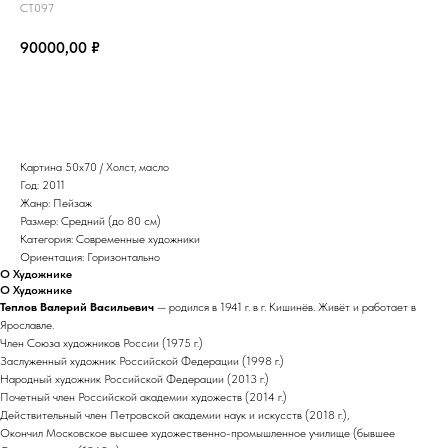
СТ097
90000,00
₽
Забронировать
Картина 50х70 / Холст, масло
Год: 2011
Жанр: Пейзаж
Размер: Средний (до 80 см)
Категория: Современные художники
Ориентация: Горизонтально
О Художнике
О Художнике
Теплов Валерий Васильевич
— родился в 1941 г. в г. Кишинёв. Живёт и работает в
Ярославле.
Член Союза художников России (1975 г.)
Заслуженный художник Российской Федерации (1998 г.)
Народный художник Российской Федерации (2013 г.)
Почетный член Российской академии художеств (2014 г.)
Действительный член Петровской академии наук и искусств (2018 г.),
Окончил Московское высшее художественно-промышленное училище (бывшее