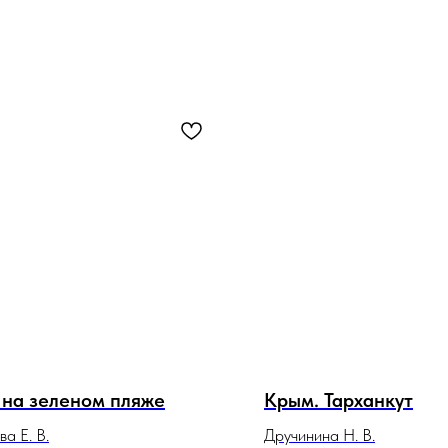
 на зеленом пляже
Крым. Тарханкут
а Е. В.
Дручинина Н. В.