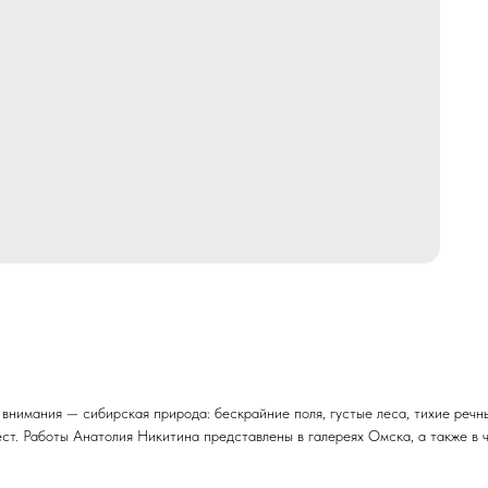
 внимания — сибирская природа: бескрайние поля, густые леса, тихие реч
ст. Работы Анатолия Никитина представлены в галереях Омска, а также в ч