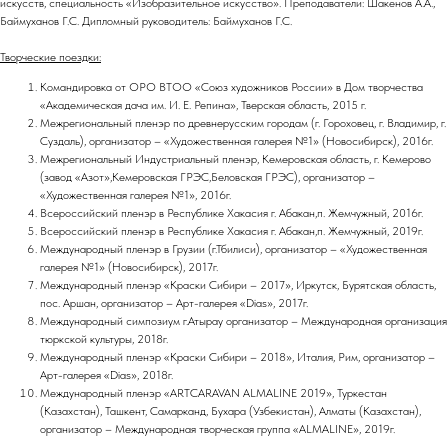
искусств, специальность «Изобразительное искусство». Преподаватели: Шакенов А.А.,
Баймуханов Г.С. Дипломный руководитель: Баймуханов Г.С.
Творческие поездки:
Командировка от ОРО ВТОО «Союз художников России» в Дом творчества
«Академическая дача им. И. Е. Репина», Тверская область, 2015 г.
Межрегиональный пленэр по древнерусским городам (г. Гороховец, г. Владимир, г.
Суздаль), организатор – «Художественная галерея №1» (Новосибирск), 2016г.
Межрегиональный Индустриальный пленэр, Кемеровская область, г. Кемерово
(завод «Азот»,Кемеровская ГРЭС,Беловская ГРЭС), организатор –
«Художественная галерея №1», 2016г.
Всероссийский пленэр в Республике Хакасия г. Абакан,п. Жемчужный, 2016г.
Всероссийский пленэр в Республике Хакасия г. Абакан,п. Жемчужный, 2019г.
Международный пленэр в Грузии (г.Тбилиси), организатор – «Художественная
галерея №1» (Новосибирск), 2017г.
Международный пленэр «Краски Сибири – 2017», Иркутск, Бурятская область,
пос. Аршан, организатор – Арт-галерея «Dias», 2017г.
Международный симпозиум г.Атырау организатор – Международная организация
тюркской культуры, 2018г.
Международный пленэр «Краски Сибири – 2018», Италия, Рим, организатор –
Арт-галерея «Dias», 2018г.
Международный пленэр «ARTCARAVAN ALMALINE 2019», Туркестан
(Казахстан), Ташкент, Самарканд, Бухара (Узбекистан), Алматы (Казахстан),
организатор – Международная творческая группа «ALMALINE», 2019г.