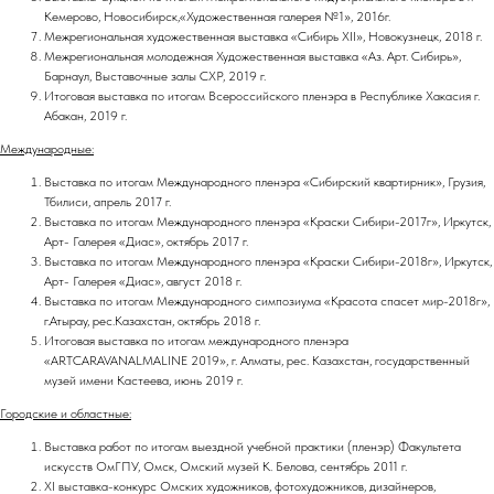
Кемерово, Новосибирск,«Художественная галерея №1», 2016г.
Межрегиональная художественная выставка «Сибирь ХII», Новокузнецк, 2018 г.
Межрегиональная молодежная Художественная выставка «Аз. Арт. Сибирь»,
Барнаул, Выставочные залы СХР, 2019 г.
Итоговая выставка по итогам Всероссийского пленэра в Республике Хакасия г.
Абакан, 2019 г.
Международные:
Выставка по итогам Международного пленэра «Сибирский квартирник», Грузия,
Тбилиси, апрель 2017 г.
Выставка по итогам Международного пленэра «Краски Сибири-2017г», Иркутск,
Арт- Галерея «Диас», октябрь 2017 г.
Выставка по итогам Международного пленэра «Краски Сибири-2018г», Иркутск,
Арт- Галерея «Диас», август 2018 г.
Выставка по итогам Международного симпозиума «Красота спасет мир-2018г»,
г.Атырау, рес.Казахстан, октябрь 2018 г.
Итоговая выставка по итогам международного пленэра
«ARTCARAVANALMALINE 2019», г. Алматы, рес. Казахстан, государственный
музей имени Кастеева, июнь 2019 г.
Городские и областные:
Выставка работ по итогам выездной учебной практики (пленэр) Факультета
искусств ОмГПУ, Омск, Омский музей К. Белова, сентябрь 2011 г.
XI выставка-конкурс Омских художников, фотохудожников, дизайнеров,