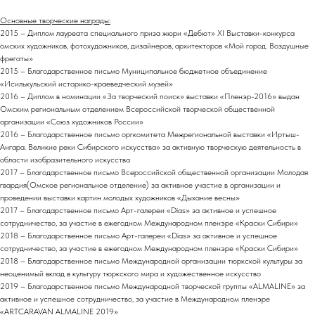
Основные творческие награды:
2015 – Диплом лауреата специального приза жюри «Дебют» XI Выставки-конкурса
омских художников, фотохудожников, дизайнеров, архитекторов «Мой город. Воздушные
фрегаты»
2015 – Благодарственное письмо Муниципальное бюджетное объединение
«Исилькульский историко-краеведческий музей»
2016 – Диплом в номинации «За творческий поиск» выставки «Пленэр-2016» выдан
Омским региональным отделением Всероссийской творческой общественной
организации «Союз художников России»
2016 – Благодарственное письмо оргкомитета Межрегиональной выставки «Иртыш-
Ангара. Великие реки Сибирского искусства» за активную творческую деятельность в
области изобразительного искусства
2017 – Благодарственное письмо Всероссийской общественной организации Молодая
гвардия(Омское региональное отделение) за активное участие в организации и
проведении выставки картин молодых художников «Дыхание весны»
2017 – Благодарственное письмо Арт-галереи «Dias» за активное и успешное
сотрудничество, за участие в ежегодном Международном пленэре «Краски Сибири»
2018 – Благодарственное письмо Арт-галереи «Dias» за активное и успешное
сотрудничество, за участие в ежегодном Международном пленэре «Краски Сибири»
2018 – Благодарственное письмо Международной организации тюркской культуры за
неоценимый вклад в культуру тюркского мира и художественное искусство
2019 – Благодарственное письмо Международной творческой группы «ALMALINE» за
активное и успешное сотрудничество, за участие в Международном пленэре
«ARTCARAVAN ALMALINE 2019»