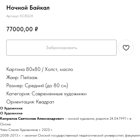
Ночной Байкал
Артикул:
КСВ028
77000,00
₽
Забронировать
Картина 80х80 / Холст, масло
Жанр: Пейзаж
Размер: Средний (до 80 см)
Категория: Современные художники
Ориентация: Квадрат
О Художнике
О Художнике
Капралов Святослав Александрович
– омский художник, родился 24.04.1991 г. в
Омске.
Член Союза Художников с 2020 г.
2008-2013 г. – окончил Омский государственный педагогический университет, факультет