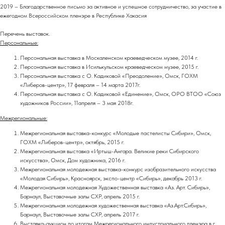
2019 – Благодарственное письмо за активное и успешное сотрудничество, за участие в
ежегодном Всероссийском пленэре в Республике Хакасия
Перечень выставок.
Персональные:
Персональная выставка в Москаленском краеведческом музее, 2014 г.
Персональная выставка в Исилькульском краеведческом музее, 2015 г.
Персональная выставка с О. Кадиковой «Преодоление», Омск, ГОХМ
«Либеров-центр», 17 февраля – 14 марта 2017г.
Персональная выставка с О. Кадиковой «Единение», Омск, ОРО ВТОО «Союз
художников России», 11апреля – 3 мая 2018г.
Межрегиональные:
Межрегиональная выставка-конкурс «Молодые пастелисты Сибири», Омск,
ГОХМ «Либеров-центр», октябрь, 2015 г.
Межрегиональная выставка «Иртыш-Ангара. Великие реки Сибирского
искусства», Омск, Дом художника, 2016 г.
Межрегиональная молодежная выставка-конкурс изобразительного искусства
«Молодая Сибирь», Красноярск, экспо-центр «Сибирь», декабрь 2013 г.
Межрегиональная молодежная Художественная выставка «Аз. Арт. Сибирь»,
Барнаул, Выставочные залы СХР, апрель 2015 г.
Межрегиональная молодежная художественная выставка «Аз.Арт.Сибирь»,
Барнаул, Выставочные залы СХР, апрель 2017 г.
Выставка-аукцион по итогам Межрегионального индустриального пленэра в г.