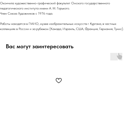
Окончила художественно-графический факультет Омского государственного
педагогического института имени А. М. Горького.
Член Союза Художников с 1976 года.
Работы находятся в ГМИО, музее изобразительных искусств г. Кургана, в частных
коллекциях в России и за рубежом (Канада, Израиль, США, Франция, Германия, Тунис).
Вас могут заинтересовать