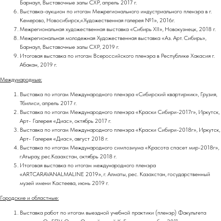
Барнаул, Выставочные залы СХР, апрель 2017 г.
Выставка-аукцион по итогам Межрегионального индустриального пленэра в г.
Кемерово, Новосибирск,«Художественная галерея №1», 2016г.
Межрегиональная художественная выставка «Сибирь ХII», Новокузнецк, 2018 г.
Межрегиональная молодежная Художественная выставка «Аз. Арт. Сибирь»,
Барнаул, Выставочные залы СХР, 2019 г.
Итоговая выставка по итогам Всероссийского пленэра в Республике Хакасия г.
Абакан, 2019 г.
Международные:
Выставка по итогам Международного пленэра «Сибирский квартирник», Грузия,
Тбилиси, апрель 2017 г.
Выставка по итогам Международного пленэра «Краски Сибири-2017г», Иркутск,
Арт- Галерея «Диас», октябрь 2017 г.
Выставка по итогам Международного пленэра «Краски Сибири-2018г», Иркутск,
Арт- Галерея «Диас», август 2018 г.
Выставка по итогам Международного симпозиума «Красота спасет мир-2018г»,
г.Атырау, рес.Казахстан, октябрь 2018 г.
Итоговая выставка по итогам международного пленэра
«ARTCARAVANALMALINE 2019», г. Алматы, рес. Казахстан, государственный
музей имени Кастеева, июнь 2019 г.
Городские и областные:
Выставка работ по итогам выездной учебной практики (пленэр) Факультета