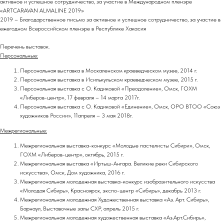
активное и успешное сотрудничество, за участие в Международном пленэре
«ARTCARAVAN ALMALINE 2019»
2019 – Благодарственное письмо за активное и успешное сотрудничество, за участие в
ежегодном Всероссийском пленэре в Республике Хакасия
Перечень выставок.
Персональные:
Персональная выставка в Москаленском краеведческом музее, 2014 г.
Персональная выставка в Исилькульском краеведческом музее, 2015 г.
Персональная выставка с О. Кадиковой «Преодоление», Омск, ГОХМ
«Либеров-центр», 17 февраля – 14 марта 2017г.
Персональная выставка с О. Кадиковой «Единение», Омск, ОРО ВТОО «Союз
художников России», 11апреля – 3 мая 2018г.
Межрегиональные:
Межрегиональная выставка-конкурс «Молодые пастелисты Сибири», Омск,
ГОХМ «Либеров-центр», октябрь, 2015 г.
Межрегиональная выставка «Иртыш-Ангара. Великие реки Сибирского
искусства», Омск, Дом художника, 2016 г.
Межрегиональная молодежная выставка-конкурс изобразительного искусства
«Молодая Сибирь», Красноярск, экспо-центр «Сибирь», декабрь 2013 г.
Межрегиональная молодежная Художественная выставка «Аз. Арт. Сибирь»,
Барнаул, Выставочные залы СХР, апрель 2015 г.
Межрегиональная молодежная художественная выставка «Аз.Арт.Сибирь»,