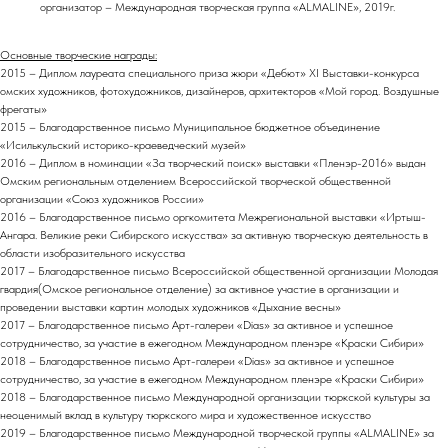
организатор – Международная творческая группа «ALMALINE», 2019г.
Основные творческие награды:
2015 – Диплом лауреата специального приза жюри «Дебют» XI Выставки-конкурса
омских художников, фотохудожников, дизайнеров, архитекторов «Мой город. Воздушные
фрегаты»
2015 – Благодарственное письмо Муниципальное бюджетное объединение
«Исилькульский историко-краеведческий музей»
2016 – Диплом в номинации «За творческий поиск» выставки «Пленэр-2016» выдан
Омским региональным отделением Всероссийской творческой общественной
организации «Союз художников России»
2016 – Благодарственное письмо оргкомитета Межрегиональной выставки «Иртыш-
Ангара. Великие реки Сибирского искусства» за активную творческую деятельность в
области изобразительного искусства
2017 – Благодарственное письмо Всероссийской общественной организации Молодая
гвардия(Омское региональное отделение) за активное участие в организации и
проведении выставки картин молодых художников «Дыхание весны»
2017 – Благодарственное письмо Арт-галереи «Dias» за активное и успешное
сотрудничество, за участие в ежегодном Международном пленэре «Краски Сибири»
2018 – Благодарственное письмо Арт-галереи «Dias» за активное и успешное
сотрудничество, за участие в ежегодном Международном пленэре «Краски Сибири»
2018 – Благодарственное письмо Международной организации тюркской культуры за
неоценимый вклад в культуру тюркского мира и художественное искусство
2019 – Благодарственное письмо Международной творческой группы «ALMALINE» за