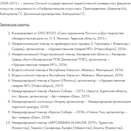
2008-2013 г. – окончил Омский государственный педагогический университет, факультет
искусств, специальность «Изобразительное искусство». Преподаватели: Шакенов А.А.,
Баймуханов Г.С. Дипломный руководитель: Баймуханов Г.С.
Творческие поездки:
Командировка от ОРО ВТОО «Союз художников России» в Дом творчества
«Академическая дача им. И. Е. Репина», Тверская область, 2015 г.
Межрегиональный пленэр по древнерусским городам (г. Гороховец, г. Владимир, г.
Суздаль), организатор – «Художественная галерея №1» (Новосибирск), 2016г.
Межрегиональный Индустриальный пленэр, Кемеровская область, г. Кемерово
(завод «Азот»,Кемеровская ГРЭС,Беловская ГРЭС), организатор –
«Художественная галерея №1», 2016г.
Всероссийский пленэр в Республике Хакасия г. Абакан,п. Жемчужный, 2016г.
Всероссийский пленэр в Республике Хакасия г. Абакан,п. Жемчужный, 2019г.
Международный пленэр в Грузии (г.Тбилиси), организатор – «Художественная
галерея №1» (Новосибирск), 2017г.
Международный пленэр «Краски Сибири – 2017», Иркутск, Бурятская область,
пос. Аршан, организатор – Арт-галерея «Dias», 2017г.
Международный симпозиум г.Атырау организатор – Международная организация
тюркской культуры, 2018г.
Международный пленэр «Краски Сибири – 2018», Италия, Рим, организатор –
Арт-галерея «Dias», 2018г.
Международный пленэр «ARTCARAVAN ALMALINE 2019», Туркестан
(Казахстан), Ташкент, Самарканд, Бухара (Узбекистан), Алматы (Казахстан),