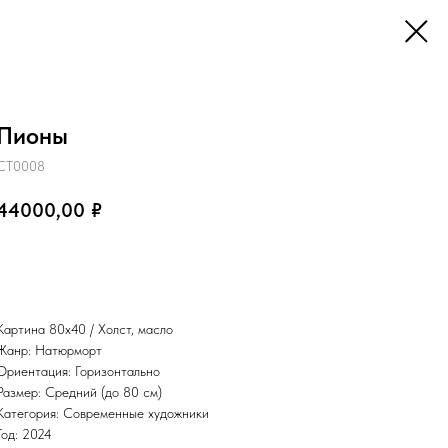
Пионы
СТ0008
44000,00
₽
Забронировать
Картина 80х40 / Холст, масло
Жанр: Натюрморт
Ориентация: Горизонтально
Размер: Средний (до 80 см)
Категория: Современные художники
Год: 2024