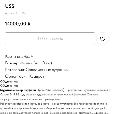
USS
Артикул:
СТ0169
14000,00
₽
Забронировать
Картина 34х34
Размер: Малый (до 40 см)
Категория: Современные художники
Ориентация: Квадрат
О Художнике
О Художнике
Муратов Дамир Рауфович
(род. 1967, Тобольск) — российский художник, живущий в
Омске. В 1998 году окончил художественно-графический факультет Омского
государственного педагогического университета.
Работает на стыке поп-арта, соц-арта и концептуализма. Его творчество пропитано
иронией над мировыми брендами, сибирской идентичностью и массовой культурой.
Художник занимается не только живописью, но и графикой, инсталляциями, дизайном