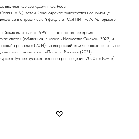
дожник, член Союза художников России.
авкин А.А.), затем Красноярское художественное училище
удожественно‑графический факультет ОмГПИ им. А. М. Горького.
сийских выставок с 1999 г. — по настоящее время.
ках света» (юбилейная, в музее «Искусство Омска», 2022) и
расный проспект» (2014), во всероссийском биеннале‑фестивале
дожественной выставке «Пастель России» (2021).
курсе «Лучшее художественное произведение 2020 г.» (Омск).