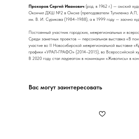
Прохоров Сергей Иванович
(род. в 1962 г.) — омский ху
Окончил ДХШ №2 в Омске (преподаватели Тупиленко А.П, С
им. В. И. Сурикова (1984–1988), а в 1999 году — заочно х
Постоянный участник городских, межрегиональных и всерос
Среди заметных проектов — персональная выставка «В поис
участие во II Новосибирской межрегиональной выставке «К
графики «УРАЛ‑ГРАФО» (2014–2015), во Всероссийской ху
В 2020 году стал лауреатом в номинации «Живопись» в кон
Вас могут заинтересовать