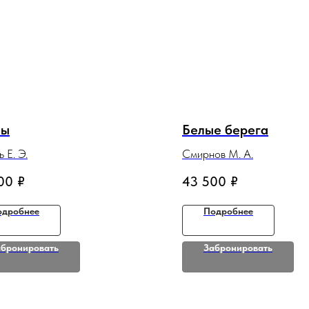
ны
Белые берега
 Е. Э.
Смирнов М. А.
00
₽
43 500
₽
одробнее
Подробнее
абронировать
Забронировать