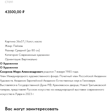
СТ091
43500,00
₽
Забронировать
Картина 36х57 / Холст, масло
Жанр: Пейзаж
Размер: Средний (до 80 см)
Категория: Современные художники
Ориентация: Вертикально
О Художнике
О Художнике
Смирнов Марк Александрович
родился 7 января 1985 года.
Член Международного художественного фонда.
Почетный член Российской Академии
Художеств. Академик Европейской Академии Естественных наук в Ганновере.
Выставлялся в Государственной Думе РФ, Кремлевском дворце, Новой Третьяковской
галерее, представлял Русское искусство на международной выставке современного
искусства в Лувре в 2023 г.
Вас могут заинтересовать