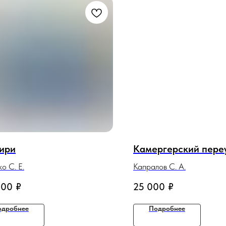
ири
Камергерский пере
о С. Е.
Капралов С. А.
000
₽
25 000
₽
одробнее
Подробнее