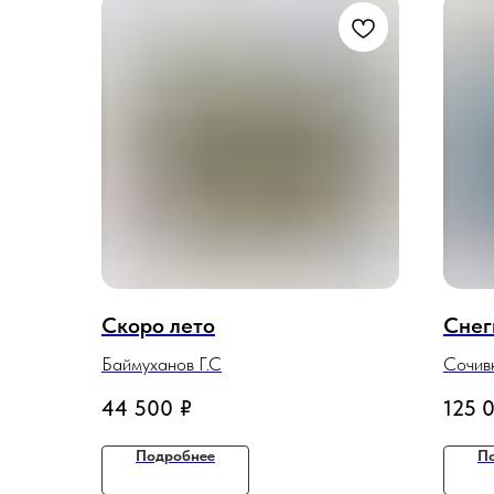
Скоро лето
Снег
Баймуханов Г.С
Сочивк
44 500
₽
125 
Подробнее
П