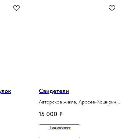
улок
Свидетели
Авторское жикле, Аросев-Каширин А.
Б.
15 000
₽
Подробнее