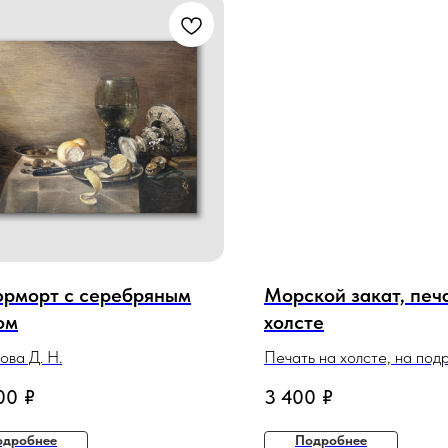
рморт с серебряным
Морской закат, печ
ом
холсте
ова Д. Н.
Печать на холсте, на под
запечатанные края
00
₽
3 400
₽
одробнее
Подробнее