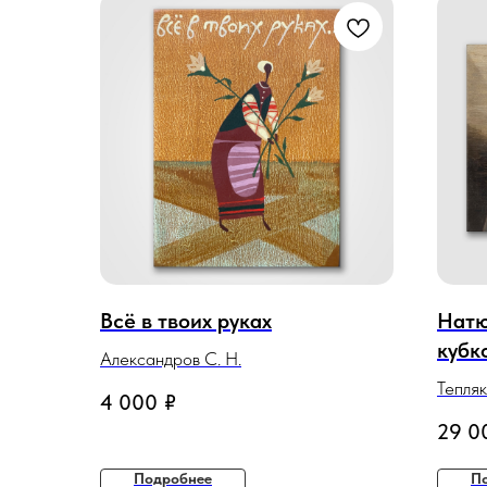
Всё в твоих руках
Натю
кубк
Александров С. Н.
Тепляк
4 000
₽
29 0
Подробнее
П