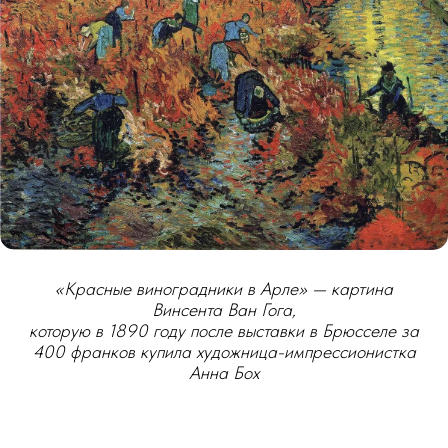
«Красные виноградники в Арле» — картина
Винсента Ван Гога,
которую в 1890 году после выставки в Брюсселе за
400 франков купила художница-импрессионистка
Анна Бох